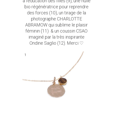
à l’éducation des filles (9)
,
une huile
bio régénératrice pour reprendre
des forces (10)
,
un tirage de la
photographe CHARLOTTE
ABRAMOW qui sublime le plaisir
féminin (11)
&
un coussin CSAO
imaginé par la très inspirante
Ondine Saglio (12)
. Merci ♡