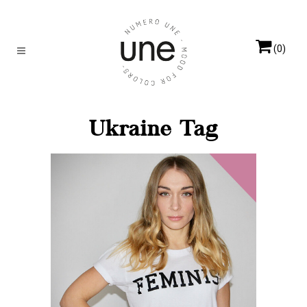
(0)
Ukraine Tag
ROSE BOUDOIR
Elles
s'engagent
Inna Shevchenko, le
féminisme sur la peau