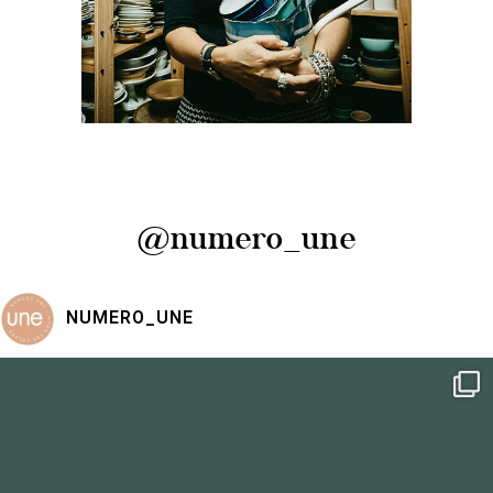
Delphine Brunet, rédactrice
et styliste culinaire
engagée
@numero_une
NUMERO_UNE