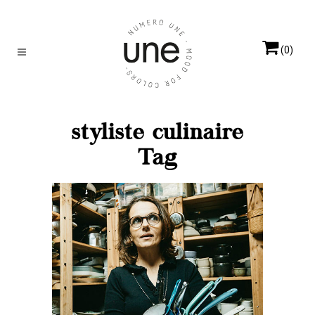
(0)
styliste culinaire
Tag
MINT
Elles créent