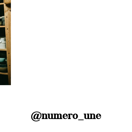
et
@numero_une