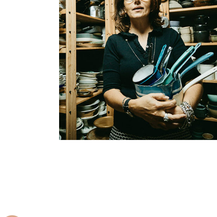
Elles créent
Delphine Brunet, rédactrice 
styliste culinaire engagée