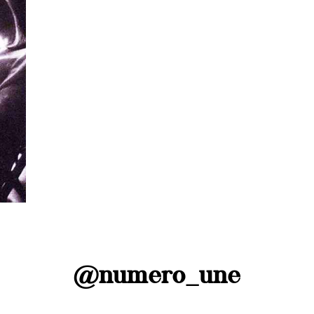
enza
@numero_une