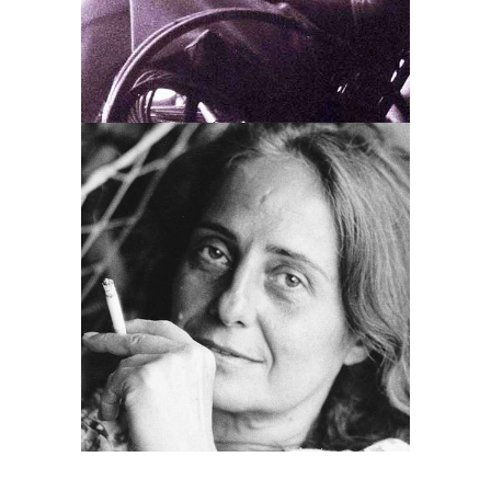
Les Carnets de Goliarda
Sapienza
EMERAUDE
Elles créent
Goliarda Sapienza