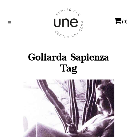
(0)
Goliarda Sapienza
Tag
MAUVE BOHÈME
Les lettres