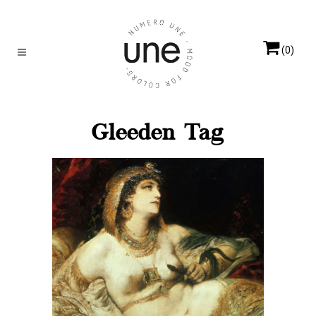
(0)
Gleeden Tag
NATUREL
Elles
racontent
L’infidélité féminine est-
elle encore tabou ?