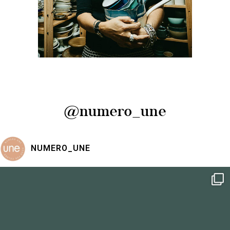
Delphine Brunet, rédactrice
et styliste culinaire
engagée
@numero_une
NUMERO_UNE