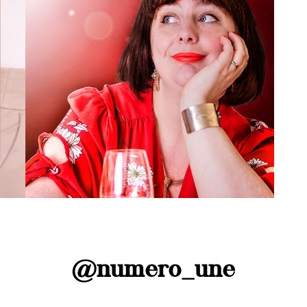
Elles s'engagent
é
Sandrine Goeyvaerts rend
visibles les femmes de la vigne
@numero_une