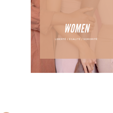
Coulisses
Liberté – Égalité – Sororit