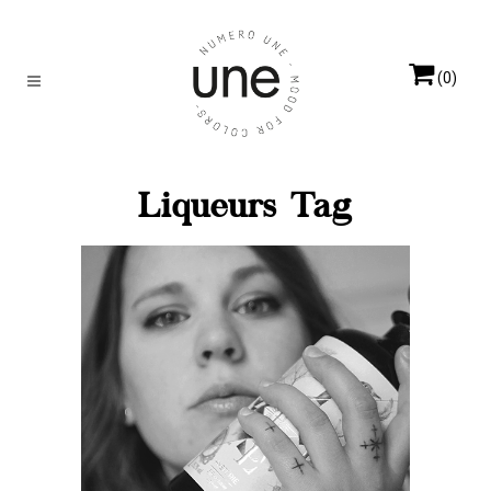
(0)
Liqueurs Tag
NOIR MYSTÈRE
Elles créent
Marlène Staiger, le nez des
liqueurs H. THEORIA