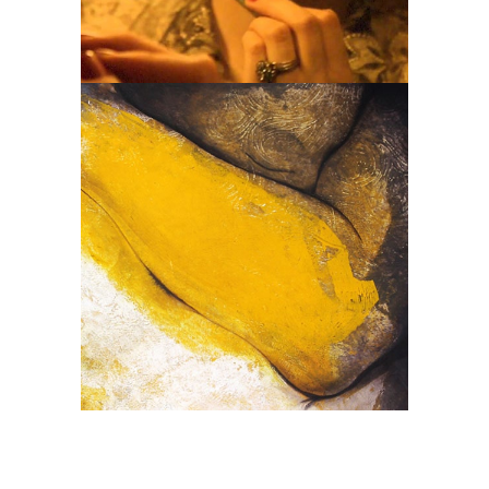
LES LETTRES
Impérial
La sexualité libre d’Anaïs
Nin – Le classique
#Impérial