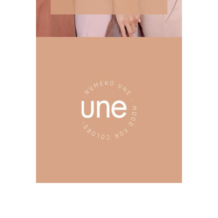
COULISSES
Chair
Les femmes du 8 mars, nos
« Numéro Une »