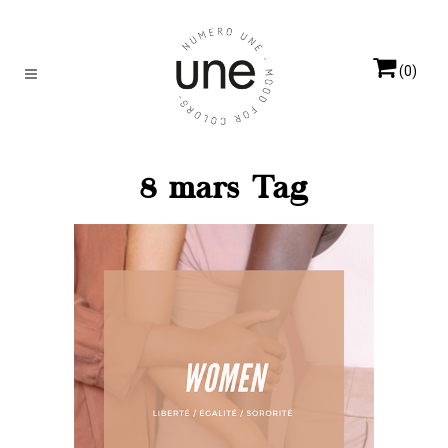
(0)
8 mars Tag
Coulisses
Liberté – Égalité – Sororité